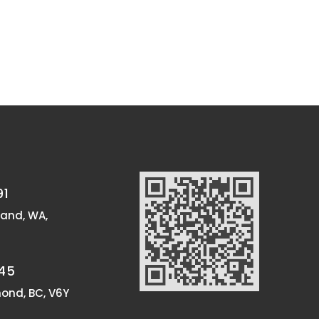
91
land, WA,
45
ond, BC, V6Y