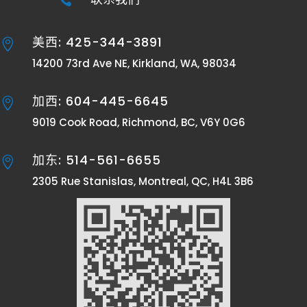
美西: 425-344-3891

14200 73rd Ave NE, Kirkland, WA, 98034
加西: 604-445-6645

9019 Cook Road, Richmond, BC, V6Y 0G6
加东: 514-561-6655

2305 Rue Stanislas, Montreal, QC, H4L 3B6